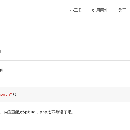
小工具
好用网址
关于
t
很爽
month"
))
g吧。内置函数都有bug，php太不靠谱了吧。