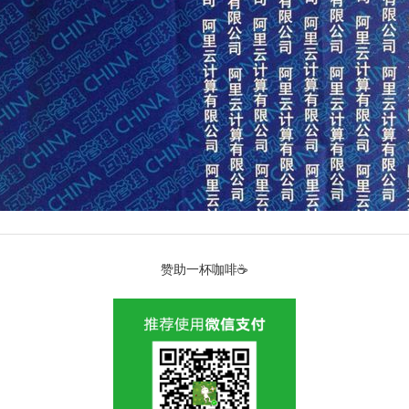
赞助一杯咖啡☕️